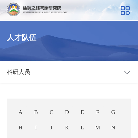
人才队伍
科研人员
A
B
C
D
E
F
G
H
I
J
K
L
M
N